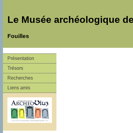
Le Musée archéologique de
Fouilles
Présentation
Trésors
Recherches
Liens amis